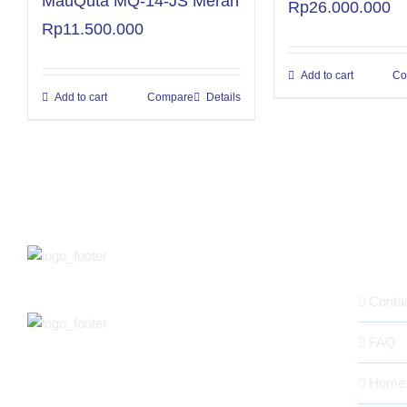
MauQuta MQ-14-JS Merah
Rp
26.000.000
Rp
11.500.000
Add to cart
Co
Add to cart
Compare
Details
ABOUT
Conta
FAQ
Home
MAUQUTA ABADIA