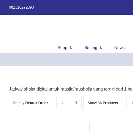
Skip
081310272090
to
content
Shop
Setting
News
Jadwal sholat digital untuk masjid/musholla yang terdiri dari 1 ba
Sort by
Default Order
Show
36 Products