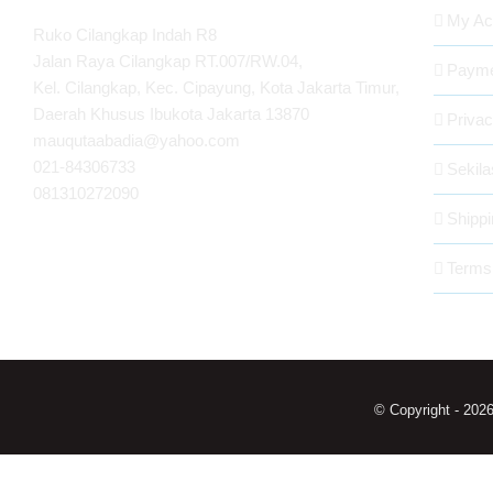
My Ac
Ruko Cilangkap Indah R8
Jalan Raya Cilangkap RT.007/RW.04,
Payme
Kel. Cilangkap, Kec. Cipayung, Kota Jakarta Timur,
Daerah Khusus Ibukota Jakarta 13870
Privac
mauqutaabadia@yahoo.com
021-84306733
Sekil
081310272090
Shippi
Terms
© Copyright -
202