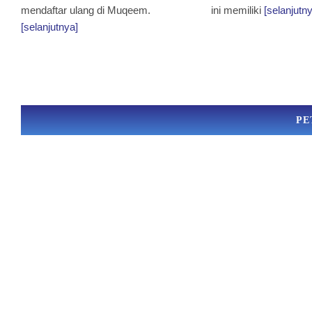
mendaftar ulang di Muqeem.
ini memiliki
[selanjutn
[selanjutnya]
PE