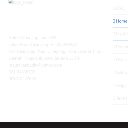
FAQ
Home
MAUQUTA ABADIA
My Ac
Ruko Cilangkap Indah R8
Jalan Raya Cilangkap RT.007/RW.04,
Payme
Kel. Cilangkap, Kec. Cipayung, Kota Jakarta Timur,
Daerah Khusus Ibukota Jakarta 13870
Privac
mauqutaabadia@yahoo.com
021-84306733
Sekil
081310272090
Shippi
Terms