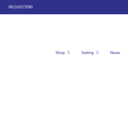
Skip
081310272090
to
content
Shop
Setting
News