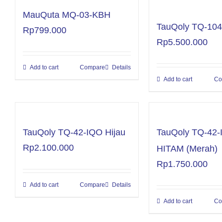
MauQuta MQ-03-KBH
TauQoly TQ-10
Rp
799.000
Rp
5.500.000
Add to cart
Compare
Details
Add to cart
Co
TauQoly TQ-42-IQO Hijau
TauQoly TQ-42
Rp
2.100.000
HITAM (Merah)
Rp
1.750.000
Add to cart
Compare
Details
Add to cart
Co