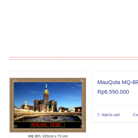
MauQuta MQ-BFL
Rp
6.550.000
Add to cart
Co