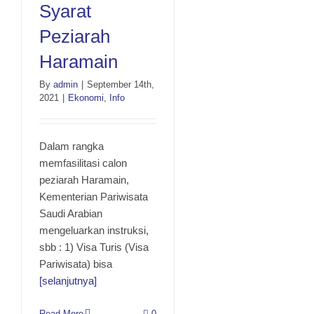
Syarat
Peziarah
Haramain
By
admin
|
September 14th,
2021
|
Ekonomi
,
Info
Syarat Peziarah Haramain
Dalam rangka
memfasilitasi calon
peziarah Haramain,
Kementerian Pariwisata
Saudi Arabian
mengeluarkan instruksi,
sbb : 1) Visa Turis (Visa
Pariwisata) bisa
[selanjutnya]
Read More
0