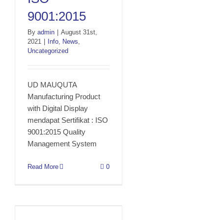
9001:2015
ISO 9001:2015
By
admin
|
August 31st,
2021
|
Info
,
News
,
Uncategorized
UD MAUQUTA
Manufacturing Product
with Digital Display
mendapat Sertifikat : ISO
9001:2015 Quality
Management System
Read More
0