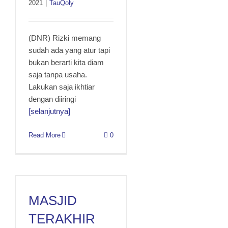
2021
|
TauQoly
(DNR) Rizki memang
sudah ada yang atur tapi
bukan berarti kita diam
saja tanpa usaha.
Lakukan saja ikhtiar
dengan diiringi
[selanjutnya]
Read More
0
MASJID TERAKHIR
MASJID
TERAKHIR