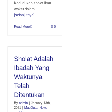
Kedudukan sholat lima
waktu dalam
[selanjutnya]
Read More
0
Sholat Adalah Ibadah Yang
Waktunya Telah
Sholat Adalah
Ditentukan
Ibadah Yang
Waktunya
Telah
Ditentukan
By
admin
|
January 13th,
2021
|
MauQuta
,
News
,