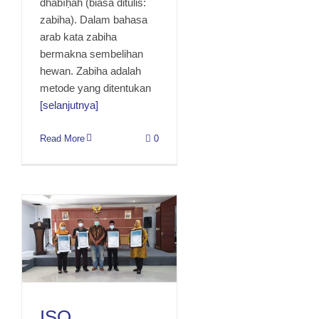
dhabīḥah (biasa ditulis:
zabiha). Dalam bahasa
arab kata zabiha
bermakna sembelihan
hewan. Zabiha adalah
metode yang ditentukan
[selanjutnya]
Read More
0
ISO