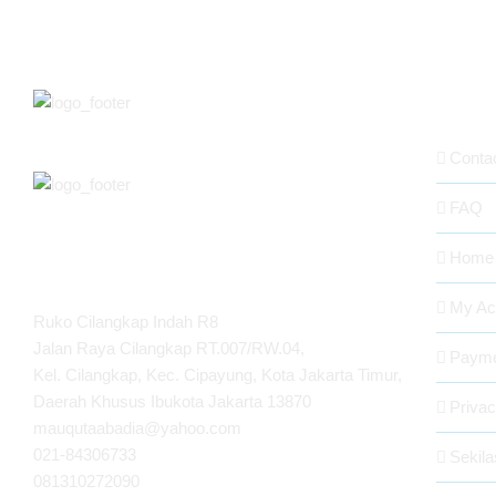
ABOUT
Conta
FAQ
Home
MAUQUTA ABADIA
My Ac
Ruko Cilangkap Indah R8
Jalan Raya Cilangkap RT.007/RW.04,
Payme
Kel. Cilangkap, Kec. Cipayung, Kota Jakarta Timur,
Daerah Khusus Ibukota Jakarta 13870
Privac
mauqutaabadia@yahoo.com
021-84306733
Sekil
081310272090