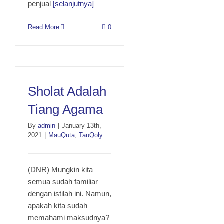
penjual
[selanjutnya]
Read More
0
Sholat Adalah Tiang
Sholat Adalah
Agama
Tiang Agama
By
admin
|
January 13th,
2021
|
MauQuta
,
TauQoly
(DNR) Mungkin kita
semua sudah familiar
dengan istilah ini. Namun,
apakah kita sudah
memahami maksudnya?