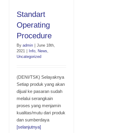
Standart Operating
Standart
Procedure
Operating
Procedure
By
admin
|
June 18th,
2021
|
Info
,
News
,
Uncategorized
(DENI/TSK) Selayaknya
Setiap produk yang akan
dijual ke pasaran sudah
melalui serangkain
proses yang menjamin
kualitas/mutu dari produk
dan sumberdaya
[selanjutnya]