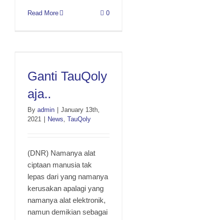
Read More
0
Ganti TauQoly aja..
Ganti TauQoly
aja..
By
admin
|
January 13th,
2021
|
News
,
TauQoly
(DNR) Namanya alat
ciptaan manusia tak
lepas dari yang namanya
kerusakan apalagi yang
namanya alat elektronik,
namun demikian sebagai