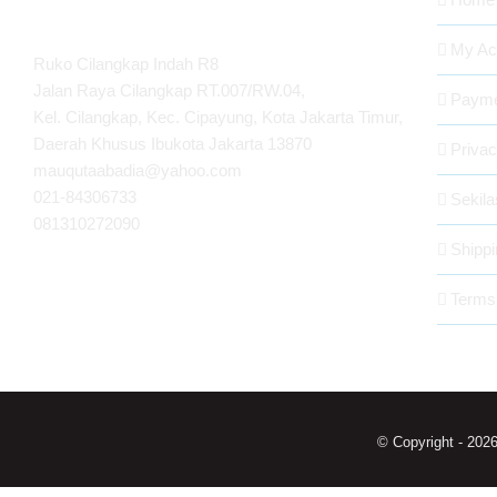
MAUQUTA ABADIA
My Ac
Ruko Cilangkap Indah R8
Jalan Raya Cilangkap RT.007/RW.04,
Payme
Kel. Cilangkap, Kec. Cipayung, Kota Jakarta Timur,
Daerah Khusus Ibukota Jakarta 13870
Privac
mauqutaabadia@yahoo.com
021-84306733
Sekil
081310272090
Shippi
Terms
© Copyright -
202