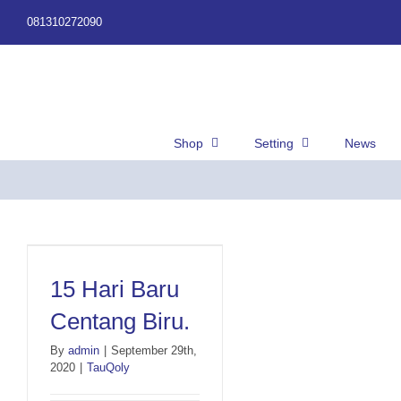
Skip
081310272090
to
content
Shop
Setting
News
15 Hari Baru Centang Biru.
15 Hari Baru
Centang Biru.
By
admin
|
September 29th,
2020
|
TauQoly